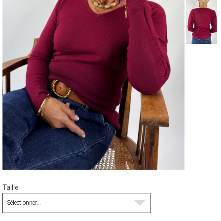
MANTEAUX & PARKAS
ROBES
JUPES & SHORTS
ACCESSOIRES
CARTES CADEAUX
FOULARDS ET ÉCHARPES
BRADERIE D'ÉTÉ
ACCESSOIRES
HAUTS
PANTALONS ET JEANS
ROBES ET JUPES
TERRE CUITE
VOIR LA COLLECTION TERRE CUITE
Taille