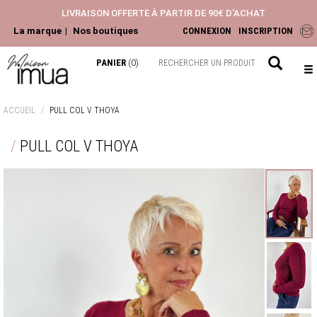
LIVRAISON OFFERTE À PARTIR DE 90€ D'ACHAT
La marque
Nos boutiques
CONNEXION
INSCRIPTION
PANIER
(0)
NOUVEAUTÉS
ACCUEIL
PULL COL V THOYA
ACCESSOIRES
PULL COL V THOYA
HAUTS
PANTALONS ET JEANS
ROBES ET JUPES
LA COLLECTION
CHEMISIERS & BLOUSES
TOPS & T-SHIRTS
GILETS & PULLS
JEANS & PANTALONS
VESTES