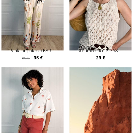
Pantalon palazzo BARTHELEMY
Débardeur dentelle ASTANA
35 €
29 €
69 €
35 €