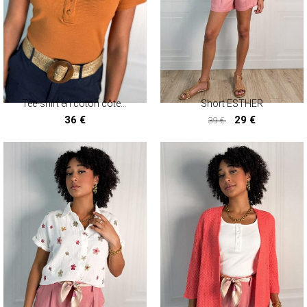
Tee-shirt en coton côtelé CAMIL
Short ESTHER
36 €
29 €
39 €
29 €