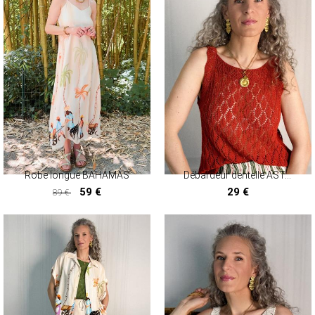
Robe longue BAHAMAS
Débardeur dentelle ASTANA
59 €
29 €
89 €
59 €