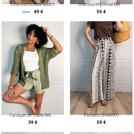
Chemise brodéé MAKO
Chemise imprimée MALABO
49 €
55 €
59 €
49 €
Cardigan en maille MAYENNE
Pantalon BAMAKO
39 €
59 €