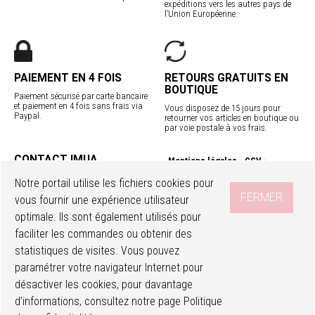
expéditions vers les autres pays de
l’Union Européenne.
PAIEMENT EN 4 FOIS
RETOURS GRATUITS EN
BOUTIQUE
Paiement sécurisé par carte bancaire
et paiement en 4 fois sans frais via
Vous disposez de 15 jours pour
Paypal.
retourner vos articles en boutique ou
par voie postale à vos frais.
CONTACT IMUA
Mentions légales
CGV
Service client
Confidentialité
Contact
Notre portail utilise les fichiers cookies pour
Programme fidélité
Nos boutiques
FERMER
vous fournir une expérience utilisateur
Livraisons internationales
optimale. Ils sont également utilisés pour
faciliter les commandes ou obtenir des
SUIVEZ-NOUS
Accéder à mon compte
Ma wishlist
statistiques de visites. Vous pouvez
paramétrer votre navigateur Internet pour
désactiver les cookies, pour davantage
d’informations, consultez notre page
Politique