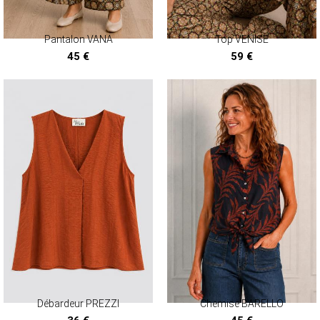
Pantalon VANA
Top VENISE
45 €
59 €
Débardeur PREZZI
Chemise BARELLO