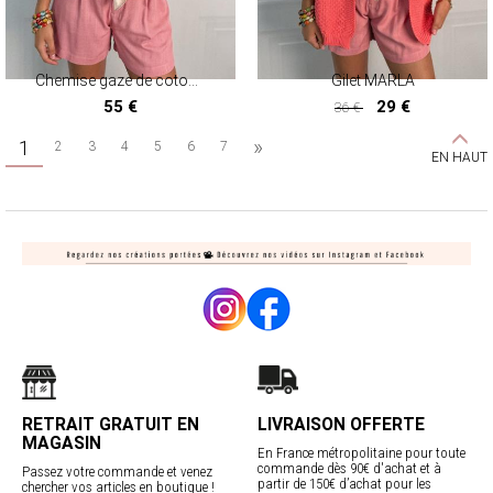
Chemise gaze de coton SARAN
Gilet MARLA
55 €
29 €
36 €
29 €
»
1
2
3
4
5
6
7
EN HAUT
RETRAIT GRATUIT EN
LIVRAISON OFFERTE
MAGASIN
En France métropolitaine pour toute
commande dès 90€ d'achat et à
Passez votre commande et venez
partir de 150€ d’achat pour les
chercher vos articles en boutique !