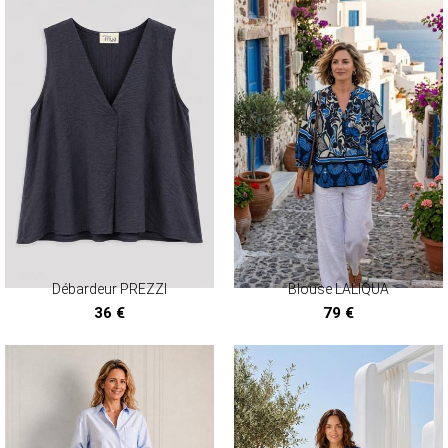
MANTEAUX & PARKAS
ROBES
JUPES & SHORTS
ACCESSOIRES
CARTES CADEAUX
FOULARDS ET ÉCHARPES
BRADERIE D'ÉTÉ
ACCESSOIRES
HAUTS
PANTALONS ET JEANS
Débardeur PREZZI
Blouse LALIQUA
ROBES ET JUPES
36 €
79 €
TERRE CUITE
VOIR LA COLLECTION TERRE CUITE