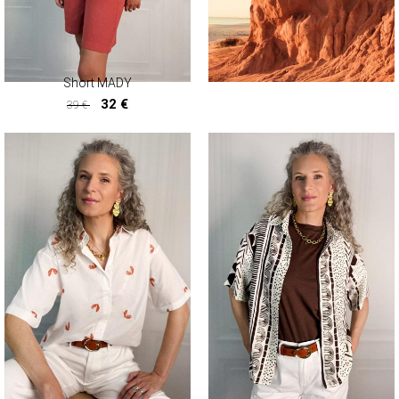
Short MADY
32 €
39 €
32 €