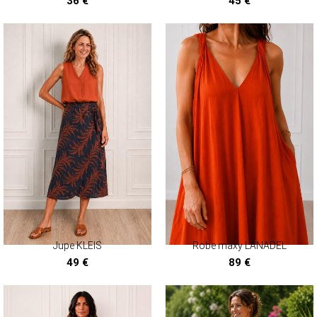
36 €
45 €
Jupe KLEIS
Robe maxy LANADEL
49 €
89 €