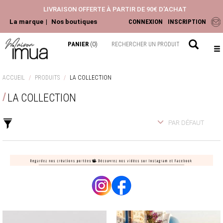
LIVRAISON OFFERTE À PARTIR DE 90€ D'ACHAT
La marque
Nos boutiques
CONNEXION
INSCRIPTION
PANIER
(0)
NOUVEAUTÉS
ACCUEIL
PRODUITS
LA COLLECTION
ACCESSOIRES
LA COLLECTION
HAUTS
PANTALONS ET JEANS
PAR DÉFAUT
ROBES ET JUPES
LA COLLECTION
CHEMISIERS & BLOUSES
TOPS & T-SHIRTS
GILETS & PULLS
JEANS & PANTALONS
VESTES