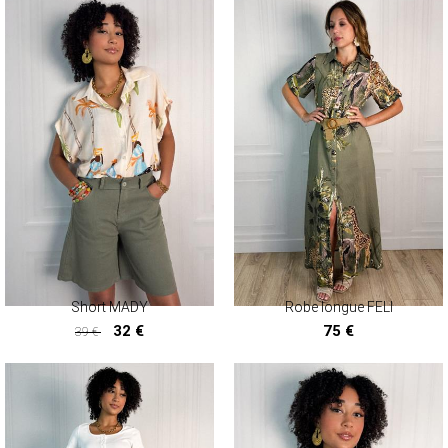
Short MADY
Robe longue FELI
32 €
75 €
39 €
32 €