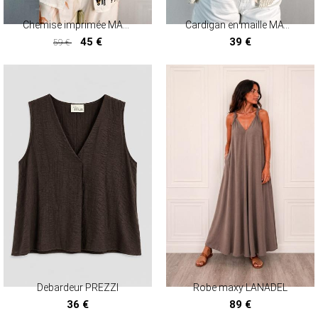
Chemise imprimée MARTINIQUE
Cardigan en maille MAYENNE
45 €
39 €
59 €
45 €
Debardeur PREZZI
Robe maxy LANADEL
36 €
89 €