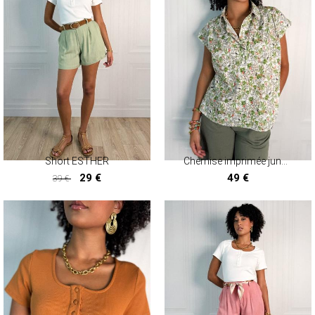
Short ESTHER
Chemise imprimée jungle SAVANNA
29 €
49 €
39 €
29 €