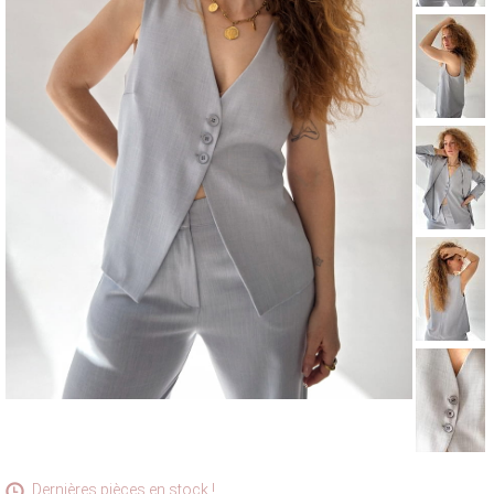
MANTEAUX & PARKAS
ROBES
JUPES & SHORTS
ACCESSOIRES
CARTES CADEAUX
FOULARDS ET ÉCHARPES
BRADERIE D'ÉTÉ
ACCESSOIRES
HAUTS
PANTALONS ET JEANS
ROBES ET JUPES
TERRE CUITE
VOIR LA COLLECTION TERRE CUITE
Dernières pièces en stock !