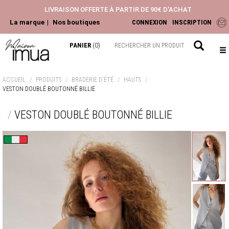
LIVRAISON OFFERTE À PARTIR DE 90€ D'ACHAT
La marque
Nos boutiques
CONNEXION
INSCRIPTION
PANIER
(0)
NOUVEAUTÉS
ACCUEIL
PRODUITS
BRADERIE D'ÉTÉ
HAUTS
VESTON DOUBLÉ BOUTONNÉ BILLIE
ACCESSOIRES
HAUTS
VESTON DOUBLÉ BOUTONNÉ BILLIE
PANTALONS ET JEANS
ROBES ET JUPES
Confection italienne
LA COLLECTION
CHEMISIERS & BLOUSES
TOPS & T-SHIRTS
GILETS & PULLS
JEANS & PANTALONS
VESTES