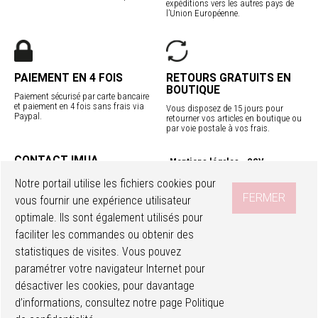
expéditions vers les autres pays de
l’Union Européenne.
PAIEMENT EN 4 FOIS
RETOURS GRATUITS EN
BOUTIQUE
Paiement sécurisé par carte bancaire
et paiement en 4 fois sans frais via
Vous disposez de 15 jours pour
Paypal.
retourner vos articles en boutique ou
par voie postale à vos frais.
CONTACT IMUA
Mentions légales
CGV
Service client
Confidentialité
Contact
Notre portail utilise les fichiers cookies pour
Programme fidélité
Nos boutiques
FERMER
vous fournir une expérience utilisateur
Livraisons internationales
optimale. Ils sont également utilisés pour
faciliter les commandes ou obtenir des
SUIVEZ-NOUS
Accéder à mon compte
Ma wishlist
statistiques de visites. Vous pouvez
paramétrer votre navigateur Internet pour
désactiver les cookies, pour davantage
d’informations, consultez notre page
Politique