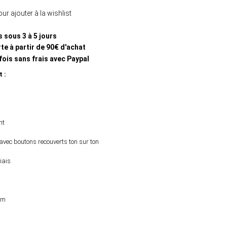
ur ajouter à la wishlist
s sous 3 à 5 jours
te à partir de 90€ d'achat
fois sans frais avec Paypal
t :
nt
vec boutons recouverts ton sur ton
iais
um