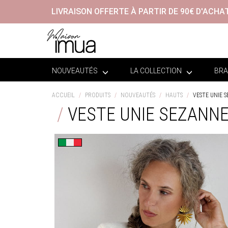
LIVRAISON OFFERTE À PARTIR DE 90€ D'ACHA
NOUVEAUTÉS
LA COLLECTION
BRA
ACCUEIL
PRODUITS
NOUVEAUTÉS
HAUTS
VESTE UNIE 
VESTE UNIE SEZANN
Confection italienne