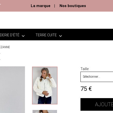
T
La marque
Nos boutiques
DERIE D'ÉTÉ
TERRE CUITE
SEZANNE
E
Taille
75
€
AJOUTE