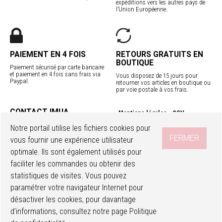
expéditions vers les autres pays de
l’Union Européenne.
PAIEMENT EN 4 FOIS
RETOURS GRATUITS EN
BOUTIQUE
Paiement sécurisé par carte bancaire
et paiement en 4 fois sans frais via
Vous disposez de 15 jours pour
Paypal.
retourner vos articles en boutique ou
par voie postale à vos frais.
CONTACT IMUA
Mentions légales
CGV
Service client
Confidentialité
Contact
Notre portail utilise les fichiers cookies pour
Programme fidélité
Nos boutiques
FERMER
vous fournir une expérience utilisateur
Livraisons internationales
optimale. Ils sont également utilisés pour
faciliter les commandes ou obtenir des
SUIVEZ-NOUS
Accéder à mon compte
Ma wishlist
statistiques de visites. Vous pouvez
paramétrer votre navigateur Internet pour
désactiver les cookies, pour davantage
d’informations, consultez notre page
Politique