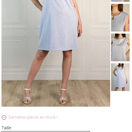
MANTEAUX & PARKAS
ROBES
JUPES & SHORTS
ACCESSOIRES
CARTES CADEAUX
FOULARDS ET ÉCHARPES
BRADERIE D'ÉTÉ
ACCESSOIRES
HAUTS
PANTALONS ET JEANS
ROBES ET JUPES
TERRE CUITE
VOIR LA COLLECTION TERRE CUITE
Dernières pièces en stock !
Taille