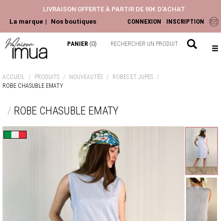
LIVRAISON OFFERTE À PARTIR DE 90€ D'ACHAT
La marque
Nos boutiques
CONNEXION
INSCRIPTION
PANIER
(0)
NOUVEAUTÉS
ACCUEIL
PRODUITS
NOUVEAUTÉS
ROBES ET JUPES
ROBE CHASUBLE EMATY
ACCESSOIRES
HAUTS
ROBE CHASUBLE EMATY
PANTALONS ET JEANS
ROBES ET JUPES
Confection italienne
LA COLLECTION
CHEMISIERS & BLOUSES
TOPS & T-SHIRTS
GILETS & PULLS
JEANS & PANTALONS
VESTES