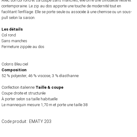
Avec son col rond et sa coupe sans manches, elle offre une silhouette nette et
contemporaine. Le zip au dos apporte une touche de modernité tout en
facilitant l’enfilage. Elle se porte seule ou associée à une chemise ou un sous-
pull selon la saison.
Les détails
Col rond
Sans manches
Fermeture zippée au dos
Coloris Bleu ciel
Composition
52 % polyester, 46 % viscose, 3 % élasthanne
Confection italienne
Taille & coupe
Coupe droite et structurée
À porter selon sa taille habituelle
Le mannequin mesure 1,70 m et porte une taille 38
Code produit :
EMATY 203