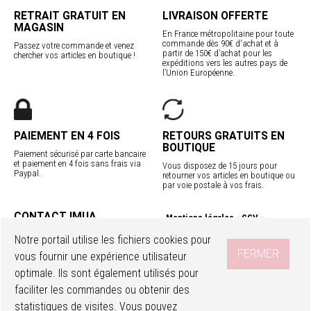
RETRAIT GRATUIT EN
LIVRAISON OFFERTE
MAGASIN
En France métropolitaine pour toute
commande dès 90€ d'achat et à
Passez votre commande et venez
partir de 150€ d’achat pour les
chercher vos articles en boutique !
expéditions vers les autres pays de
l’Union Européenne.
PAIEMENT EN 4 FOIS
RETOURS GRATUITS EN
BOUTIQUE
Paiement sécurisé par carte bancaire
et paiement en 4 fois sans frais via
Vous disposez de 15 jours pour
Paypal.
retourner vos articles en boutique ou
par voie postale à vos frais.
CONTACT IMUA
Mentions légales
CGV
Service client
Confidentialité
Contact
Notre portail utilise les fichiers cookies pour
Programme fidélité
Nos boutiques
FERMER
vous fournir une expérience utilisateur
Livraisons internationales
optimale. Ils sont également utilisés pour
faciliter les commandes ou obtenir des
SUIVEZ-NOUS
Accéder à mon compte
Ma wishlist
statistiques de visites. Vous pouvez