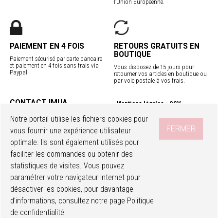
l’Union Européenne.
PAIEMENT EN 4 FOIS
RETOURS GRATUITS EN
BOUTIQUE
Paiement sécurisé par carte bancaire
et paiement en 4 fois sans frais via
Vous disposez de 15 jours pour
Paypal.
retourner vos articles en boutique ou
par voie postale à vos frais.
CONTACT IMUA
Mentions légales
CGV
Service client
Confidentialité
Contact
Notre portail utilise les fichiers cookies pour
Programme fidélité
Nos boutiques
FERMER
vous fournir une expérience utilisateur
Livraisons internationales
optimale. Ils sont également utilisés pour
faciliter les commandes ou obtenir des
SUIVEZ-NOUS
Accéder à mon compte
Ma wishlist
statistiques de visites. Vous pouvez
paramétrer votre navigateur Internet pour
désactiver les cookies, pour davantage
d’informations, consultez notre page
Politique
de confidentialité