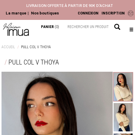
LIVRAISON OFFERTE À PARTIR DE 90€ D'ACHAT
La marque
Nos boutiques
CONNEXION
INSCRIPTION
PANIER
(0)
NOUVEAUTÉS
ACCUEIL
PULL COL V THOYA
ACCESSOIRES
PULL COL V THOYA
HAUTS
PANTALONS ET JEANS
ROBES ET JUPES
LA COLLECTION
CHEMISIERS & BLOUSES
TOPS & T-SHIRTS
GILETS & PULLS
JEANS & PANTALONS
VESTES