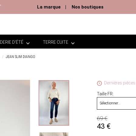
T
La marque
Nos boutiques
DERIE D'ÉTÉ
TERRE CUITE
JEAN SLIM DIANGO
Dernières pièces 
Taille FR
69 €
43
€