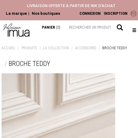
LIVRAISON OFFERTE À PARTIR DE 90€ D'ACHAT
La marque
Nos boutiques
CONNEXION
INSCRIPTION
PANIER
(0)
NOUVEAUTÉS
ACCUEIL
PRODUITS
LA COLLECTION
ACCESSOIRES
BROCHE TEDDY
ACCESSOIRES
BROCHE TEDDY
HAUTS
PANTALONS ET JEANS
ROBES ET JUPES
LA COLLECTION
CHEMISIERS & BLOUSES
TOPS & T-SHIRTS
GILETS & PULLS
JEANS & PANTALONS
VESTES