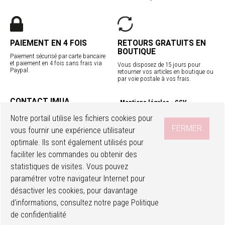
PAIEMENT EN 4 FOIS
RETOURS GRATUITS EN
BOUTIQUE
Paiement sécurisé par carte bancaire
et paiement en 4 fois sans frais via
Vous disposez de 15 jours pour
Paypal.
retourner vos articles en boutique ou
par voie postale à vos frais.
CONTACT IMUA
Mentions légales
CGV
Service client
Confidentialité
Contact
Notre portail utilise les fichiers cookies pour
Programme fidélité
Nos boutiques
FERMER
vous fournir une expérience utilisateur
Livraisons internationales
optimale. Ils sont également utilisés pour
faciliter les commandes ou obtenir des
SUIVEZ-NOUS
Accéder à mon compte
Ma wishlist
statistiques de visites. Vous pouvez
paramétrer votre navigateur Internet pour
désactiver les cookies, pour davantage
d’informations, consultez notre page
Politique
de confidentialité
© IMUA. Tous droits réservés - Design :
BTG communication