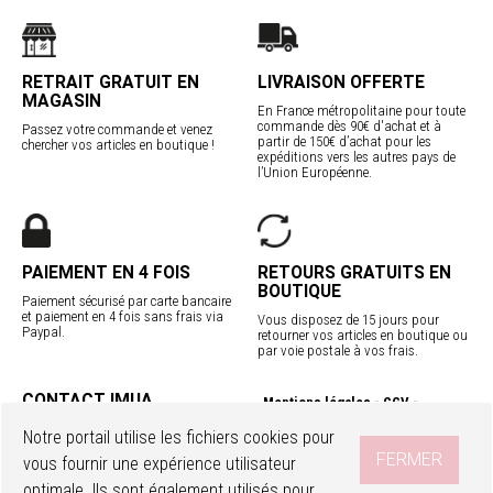
RETRAIT GRATUIT EN
LIVRAISON OFFERTE
MAGASIN
En France métropolitaine pour toute
commande dès 90€ d'achat et à
Passez votre commande et venez
partir de 150€ d’achat pour les
chercher vos articles en boutique !
expéditions vers les autres pays de
l’Union Européenne.
PAIEMENT EN 4 FOIS
RETOURS GRATUITS EN
BOUTIQUE
Paiement sécurisé par carte bancaire
et paiement en 4 fois sans frais via
Vous disposez de 15 jours pour
Paypal.
retourner vos articles en boutique ou
par voie postale à vos frais.
CONTACT IMUA
Mentions légales
CGV
Service client
Confidentialité
Contact
Notre portail utilise les fichiers cookies pour
Programme fidélité
Nos boutiques
FERMER
vous fournir une expérience utilisateur
Livraisons internationales
optimale. Ils sont également utilisés pour