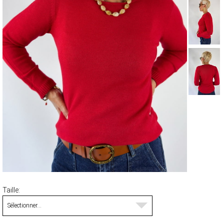
MANTEAUX & PARKAS
ROBES
JUPES & SHORTS
ACCESSOIRES
CARTES CADEAUX
FOULARDS ET ÉCHARPES
BRADERIE D'ÉTÉ
ACCESSOIRES
HAUTS
PANTALONS ET JEANS
ROBES ET JUPES
TERRE CUITE
VOIR LA COLLECTION TERRE CUITE
Taille