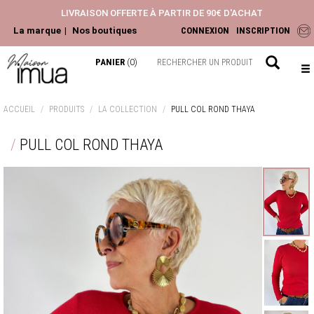
LIVRAISON OFFERTE À PARTIR DE 90€ D'ACHAT
La marque
Nos boutiques
CONNEXION
INSCRIPTION
PANIER
(0)
NOUVEAUTÉS
ACCUEIL
PRODUITS
LA COLLECTION
PULL COL ROND THAYA
ACCESSOIRES
PULL COL ROND THAYA
HAUTS
PANTALONS ET JEANS
ROBES ET JUPES
LA COLLECTION
CHEMISIERS & BLOUSES
TOPS & T-SHIRTS
GILETS & PULLS
JEANS & PANTALONS
VESTES