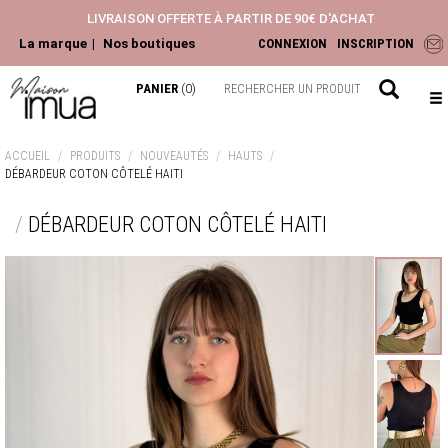
LIVRAISON OFFERTE À PARTIR DE 90€ D'ACHAT
La marque
Nos boutiques
CONNEXION
INSCRIPTION
PANIER
(0)
NOUVEAUTÉS
ACCUEIL
PRODUITS
NOUVEAUTÉS
HAUTS
DÉBARDEUR COTON CÔTELÉ HAITI
ACCESSOIRES
HAUTS
DÉBARDEUR COTON CÔTELÉ HAITI
PANTALONS ET JEANS
ROBES ET JUPES
LA COLLECTION
CHEMISIERS & BLOUSES
TOPS & T-SHIRTS
GILETS & PULLS
JEANS & PANTALONS
VESTES