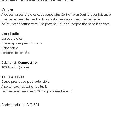
silhouette tout en restant facile à porter au quotidien.
L’allure
Avec ses larges bretelles et sa coupe ajustée, il offre un équilibre parfait entre
maintien et féminité. Les bordures festonnées apportent une touche de
douceur et de raffinement. Il se porte seul ou en superposition selon les envies.
Les détails
Large bretelles
Coupe ajustée près du corps
Coton côtelé
Bordures festonnées
Coloris noir
Composition
100 % coton (côtelé)
Taille & coupe
Coupe près du corps et extensible
À porter selon sa taille habituelle
Le mannequin mesure 1,70 m et porte une taille 38
Code produit :
HAITI 601