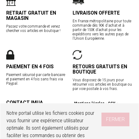
RETRAIT GRATUIT EN
LIVRAISON OFFERTE
MAGASIN
En France métropolitaine pour toute
commande dès 90€ d'achat et à
Passez votre commande et venez
partir de 150€ d’achat pour les
chercher vos articles en boutique !
expéditions vers les autres pays de
l’Union Européenne.
PAIEMENT EN 4 FOIS
RETOURS GRATUITS EN
BOUTIQUE
Paiement sécurisé par carte bancaire
et paiement en 4 fois sans frais via
Vous disposez de 15 jours pour
Paypal.
retourner vos articles en boutique ou
par voie postale à vos frais.
CONTACT IMUA
Mentions légales
CGV
Service client
Confidentialité
Contact
Notre portail utilise les fichiers cookies pour
Programme fidélité
Nos boutiques
FERMER
vous fournir une expérience utilisateur
Livraisons internationales
optimale. Ils sont également utilisés pour
faciliter les commandes ou obtenir des
SUIVEZ-NOUS
Accéder à mon compte