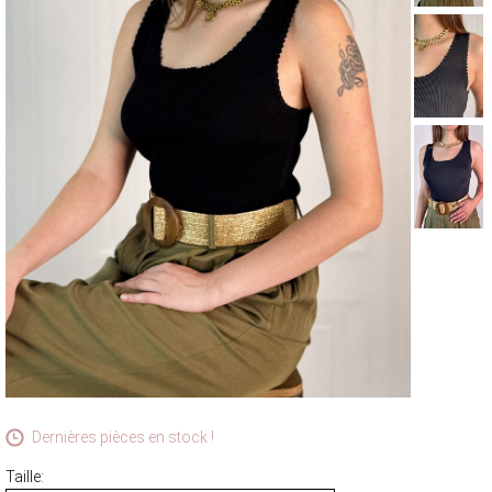
MANTEAUX & PARKAS
ROBES
JUPES & SHORTS
ACCESSOIRES
CARTES CADEAUX
FOULARDS ET ÉCHARPES
BRADERIE D'ÉTÉ
ACCESSOIRES
HAUTS
PANTALONS ET JEANS
ROBES ET JUPES
TERRE CUITE
VOIR LA COLLECTION TERRE CUITE
Dernières pièces en stock !
Taille