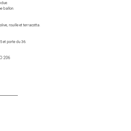
ndue.
 ballon.
live, rouille et terracotta.
 et porte du 36.
O 206