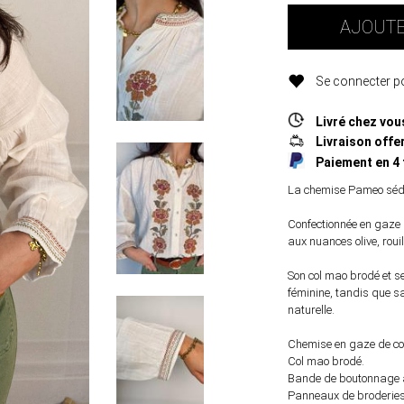
AJOUTE
Se connecter po
Livré chez vou
Livraison offer
Paiement en 4 
La chemise Pameo sédui
Confectionnée en gaze d
aux nuances olive, rouil
Son col mao brodé et s
féminine, tandis que s
naturelle.
Chemise en gaze de co
Col mao brodé.
Bande de boutonnage av
Panneaux de broderies 