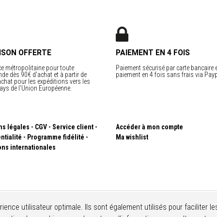
ISON OFFERTE
PAIEMENT EN 4 FOIS
e métropolitaine pour toute
Paiement sécurisé par carte bancaire 
e dès 90€ d'achat et à partir de
paiement en 4 fois sans frais via Payp
chat pour les expéditions vers les
ays de l’Union Européenne.
ns légales
CGV
Service client
Accéder à mon compte
ntialité
Programme fidélité
Ma wishlist
ons internationales
érience utilisateur optimale. Ils sont également utilisés pour facilite
© IMUA. Tous droits réservés - Design :
BTG communication