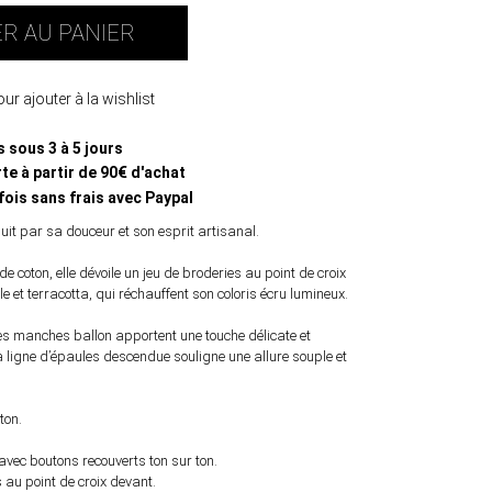
R AU PANIER
ur ajouter à la wishlist
s sous 3 à 5 jours
te à partir de 90€ d'achat
fois sans frais avec Paypal
t par sa douceur et son esprit artisanal.
e coton, elle dévoile un jeu de broderies au point de croix
le et terracotta, qui réchauffent son coloris écru lumineux.
es manches ballon apportent une touche délicate et
a ligne d’épaules descendue souligne une allure souple et
ton.
ec boutons recouverts ton sur ton.
au point de croix devant.