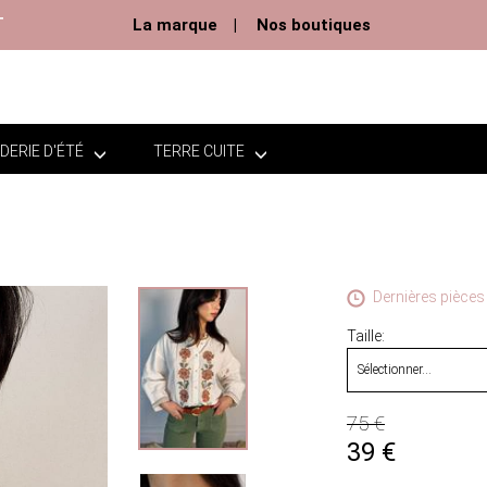
T
La marque
Nos boutiques
DERIE D'ÉTÉ
TERRE CUITE
Dernières pièces 
Taille
75 €
39
€