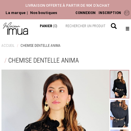
LIVRAISON OFFERTE À PARTIR DE 90€ D'ACHAT
La marque
Nos boutiques
CONNEXION
INSCRIPTION
PANIER
(0)
NOUVEAUTÉS
ACCUEIL
CHEMISE DENTELLE ANIMA
ACCESSOIRES
CHEMISE DENTELLE ANIMA
HAUTS
PANTALONS ET JEANS
ROBES ET JUPES
LA COLLECTION
CHEMISIERS & BLOUSES
TOPS & T-SHIRTS
GILETS & PULLS
JEANS & PANTALONS
VESTES