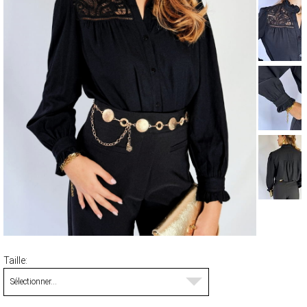
MANTEAUX & PARKAS
ROBES
JUPES & SHORTS
ACCESSOIRES
CARTES CADEAUX
FOULARDS ET ÉCHARPES
BRADERIE D'ÉTÉ
ACCESSOIRES
HAUTS
PANTALONS ET JEANS
ROBES ET JUPES
TERRE CUITE
VOIR LA COLLECTION TERRE CUITE
Taille