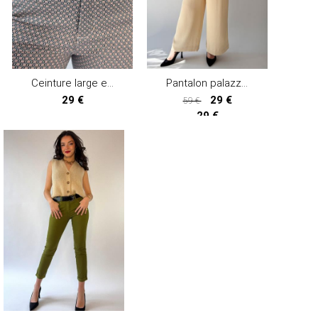
Ceinture large en cuir WARLY
Pantalon palazzo EMARA
29 €
29 €
59 €
29 €