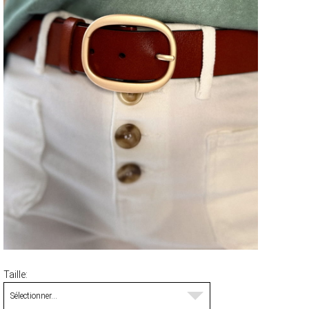
MANTEAUX & PARKAS
ROBES
JUPES & SHORTS
ACCESSOIRES
CARTES CADEAUX
FOULARDS ET ÉCHARPES
BRADERIE D'ÉTÉ
ACCESSOIRES
HAUTS
PANTALONS ET JEANS
ROBES ET JUPES
TERRE CUITE
VOIR LA COLLECTION TERRE CUITE
Taille