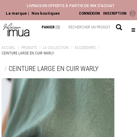
LIVRAISON OFFERTE À PARTIR DE 90€ D'ACHAT
La marque
Nos boutiques
CONNEXION
INSCRIPTION
PANIER
(0)
NOUVEAUTÉS
ACCUEIL
PRODUITS
LA COLLECTION
ACCESSOIRES
CEINTURE LARGE EN CUIR WARLY
ACCESSOIRES
HAUTS
CEINTURE LARGE EN CUIR WARLY
PANTALONS ET JEANS
ROBES ET JUPES
LA COLLECTION
CHEMISIERS & BLOUSES
TOPS & T-SHIRTS
GILETS & PULLS
JEANS & PANTALONS
VESTES