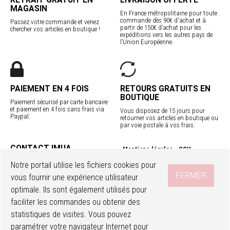
MAGASIN
En France métropolitaine pour toute
commande dès 90€ d'achat et à
Passez votre commande et venez
partir de 150€ d’achat pour les
chercher vos articles en boutique !
expéditions vers les autres pays de
l’Union Européenne.
PAIEMENT EN 4 FOIS
RETOURS GRATUITS EN
BOUTIQUE
Paiement sécurisé par carte bancaire
et paiement en 4 fois sans frais via
Vous disposez de 15 jours pour
Paypal.
retourner vos articles en boutique ou
par voie postale à vos frais.
CONTACT IMUA
Mentions légales
CGV
Service client
Confidentialité
Contact
Notre portail utilise les fichiers cookies pour
Programme fidélité
Nos boutiques
FERMER
vous fournir une expérience utilisateur
Livraisons internationales
optimale. Ils sont également utilisés pour
faciliter les commandes ou obtenir des
SUIVEZ-NOUS
Accéder à mon compte
Ma wishlist
statistiques de visites. Vous pouvez
paramétrer votre navigateur Internet pour