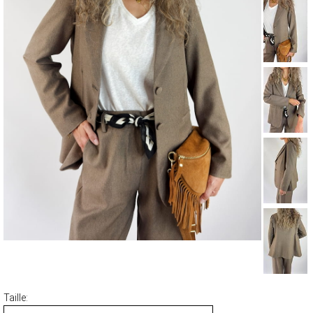
MANTEAUX & PARKAS
ROBES
JUPES & SHORTS
ACCESSOIRES
CARTES CADEAUX
FOULARDS ET ÉCHARPES
BRADERIE D'ÉTÉ
ACCESSOIRES
HAUTS
PANTALONS ET JEANS
ROBES ET JUPES
TERRE CUITE
VOIR LA COLLECTION TERRE CUITE
Taille