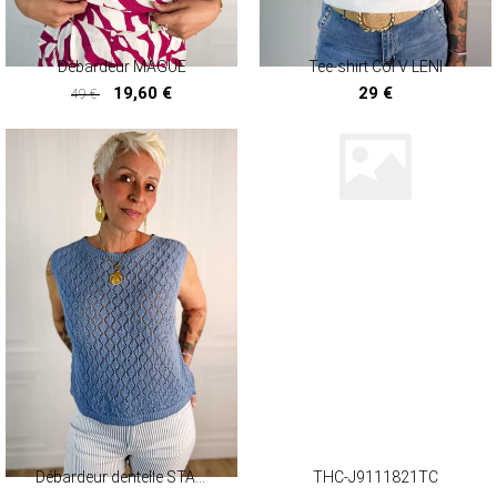
Débardeur MAGUE
Tee-shirt Col V LENI
19,60 €
29 €
49 €
19,60 €
Débardeur dentelle STARMANIA Débardeur dentelle STARMANIA
THC-J9111821TC