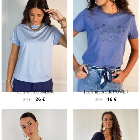
Tee-shirt MODALICA
Tee shirt brodé POWER
26 €
16 €
39 €
32 €
26 €
16 €