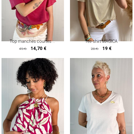
Top manches courtes ASHLEY
Tee-shirt MAGICA
14,70 €
19 €
49 €
26 €
14,70 €
19 €