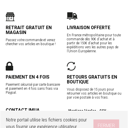
RETRAIT GRATUIT EN
LIVRAISON OFFERTE
MAGASIN
En France métropolitaine pour toute
commande dès 90€ d'achat et à
Passez votre commande et venez
partir de 150€ d’achat pour les
chercher vos articles en boutique !
expéditions vers les autres pays de
l’Union Européenne.
PAIEMENT EN 4 FOIS
RETOURS GRATUITS EN
BOUTIQUE
Paiement sécurisé par carte bancaire
et paiement en 4 fois sans frais via
Vous disposez de 15 jours pour
Paypal.
retourner vos articles en boutique ou
par voie postale à vos frais.
CONTACT IMUA
Mentions légales
CGV
Service client
Confidentialité
Contact
Notre portail utilise les fichiers cookies pour
Programme fidélité
Nos boutiques
FERMER
vous fournir une expérience utilisateur
Livraisons internationales