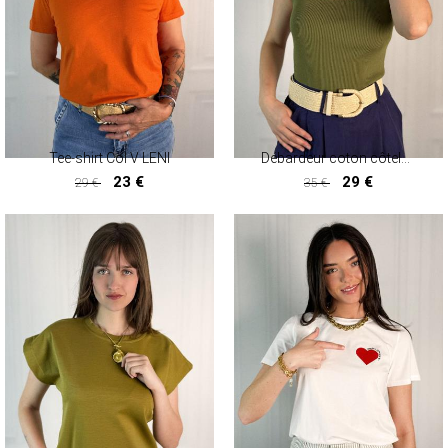
MANTEAUX & PARKAS
ROBES
JUPES & SHORTS
ACCESSOIRES
CARTES CADEAUX
FOULARDS ET ÉCHARPES
Tee-shirt Col V LENI
Débardeur coton côtelé HAITI
BRADERIE D'ÉTÉ
23 €
29 €
29 €
35 €
23 €
29 €
ACCESSOIRES
HAUTS
PANTALONS ET JEANS
ROBES ET JUPES
TERRE CUITE
VOIR LA COLLECTION TERRE CUITE