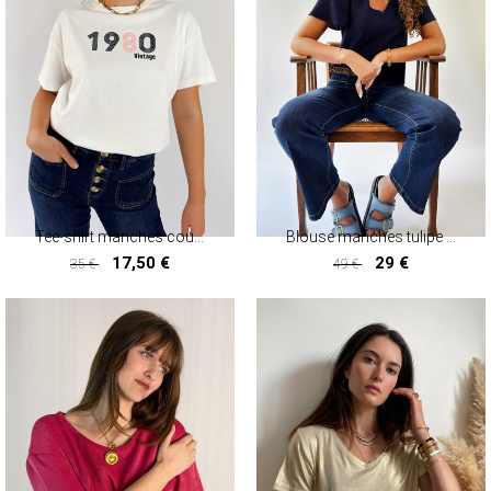
Tee-shirt manches courtes RAIN
Blouse manches tulipe CALEMA
17,50 €
29 €
35 €
49 €
17,50 €
29 €