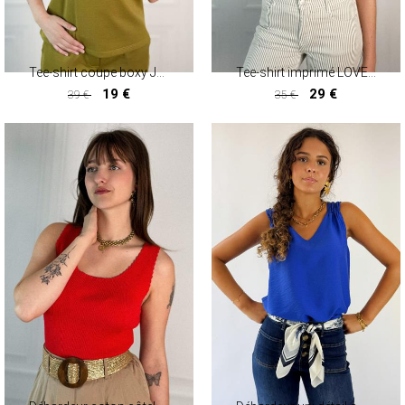
Tee-shirt coupe boxy JOGA
Tee-shirt imprimé LOVEYOU
19 €
29 €
39 €
35 €
19 €
29 €