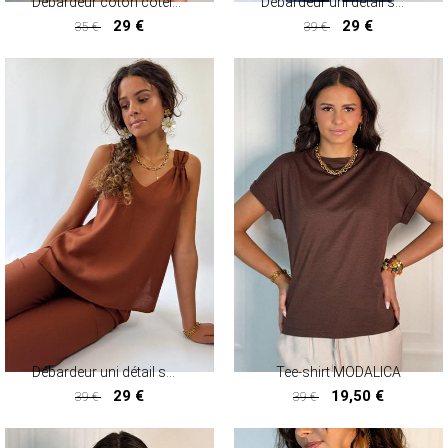
Débardeur coton côtelé HAITI
Débardeur uni détail smock TAJA
29 €
29 €
35 €
39 €
29 €
29 €
Débardeur uni détail smock TAJA
Tee-shirt MODALICA
29 €
19,50 €
39 €
39 €
29 €
19,50 €