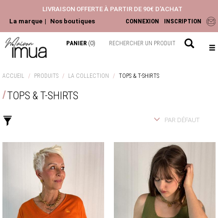
LIVRAISON OFFERTE À PARTIR DE 90€ D'ACHAT
La marque
Nos boutiques
CONNEXION
INSCRIPTION
PANIER
(0)
NOUVEAUTÉS
ACCUEIL
PRODUITS
LA COLLECTION
TOPS & T-SHIRTS
ACCESSOIRES
TOPS & T-SHIRTS
HAUTS
PANTALONS ET JEANS
PAR DÉFAUT
ROBES ET JUPES
LA COLLECTION
CHEMISIERS & BLOUSES
TOPS & T-SHIRTS
GILETS & PULLS
JEANS & PANTALONS
VESTES