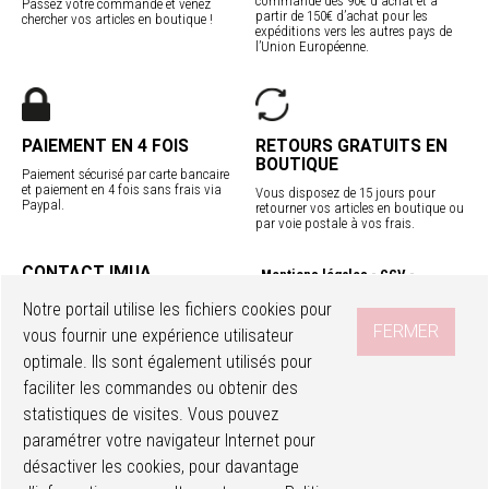
commande dès 90€ d'achat et à
Passez votre commande et venez
partir de 150€ d’achat pour les
chercher vos articles en boutique !
expéditions vers les autres pays de
l’Union Européenne.
PAIEMENT EN 4 FOIS
RETOURS GRATUITS EN
BOUTIQUE
Paiement sécurisé par carte bancaire
et paiement en 4 fois sans frais via
Vous disposez de 15 jours pour
Paypal.
retourner vos articles en boutique ou
par voie postale à vos frais.
CONTACT IMUA
Mentions légales
CGV
Service client
Confidentialité
Contact
Notre portail utilise les fichiers cookies pour
Programme fidélité
Nos boutiques
FERMER
vous fournir une expérience utilisateur
Livraisons internationales
optimale. Ils sont également utilisés pour
faciliter les commandes ou obtenir des
SUIVEZ-NOUS
Accéder à mon compte
Ma wishlist
statistiques de visites. Vous pouvez
paramétrer votre navigateur Internet pour
désactiver les cookies, pour davantage