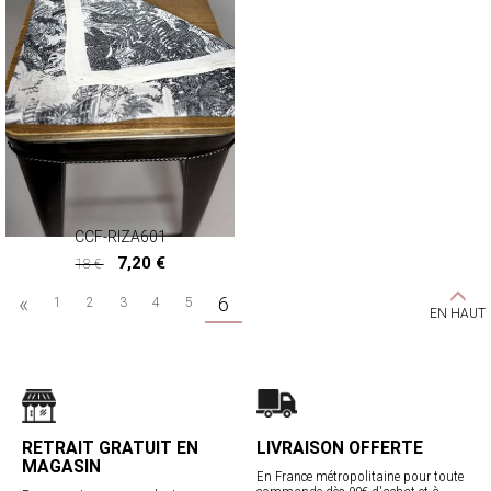
CCF-RIZA601
7,20 €
18 €
7,20 €
«
6
1
2
3
4
5
EN HAUT
RETRAIT GRATUIT EN
LIVRAISON OFFERTE
MAGASIN
En France métropolitaine pour toute