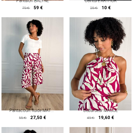
Pantalon BALYNE
Ceinture ARTHUR
59 €
10 €
79 €
25 €
59 €
10 €
Pantacourt fluide MATHISSA
Débardeur MAGUE
27,50 €
19,60 €
55 €
49 €
27,50 €
19,60 €