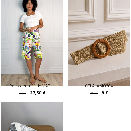
Pantacourt fluide MATHISSA
CEI-ALAMO304
27,50 €
8 €
55 €
12 €
27,50 €
8 €