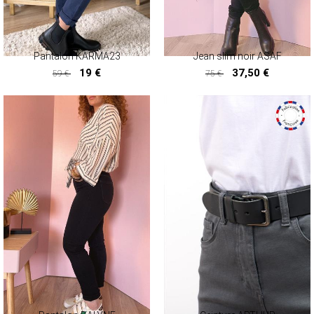
Pantalon KARMA23
Jean slim noir ASAF
19 €
37,50 €
59 €
75 €
19 €
37,50 €