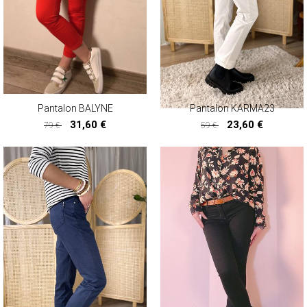
MANTEAUX & PARKAS
ROBES
JUPES & SHORTS
ACCESSOIRES
CARTES CADEAUX
FOULARDS ET ÉCHARPES
Pantalon BALYNE
Pantalon KARMA23
BRADERIE D'ÉTÉ
31,60 €
23,60 €
79 €
59 €
31,60 €
23,60 €
ACCESSOIRES
HAUTS
PANTALONS ET JEANS
ROBES ET JUPES
TERRE CUITE
VOIR LA COLLECTION TERRE CUITE