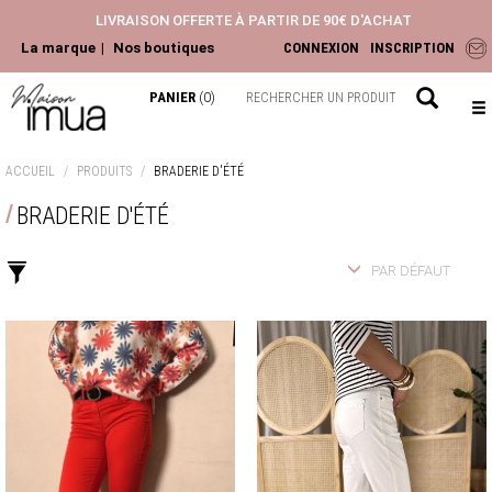
LIVRAISON OFFERTE À PARTIR DE 90€ D'ACHAT
La marque
Nos boutiques
CONNEXION
INSCRIPTION
PANIER
(0)
NOUVEAUTÉS
ACCUEIL
PRODUITS
BRADERIE D'ÉTÉ
ACCESSOIRES
BRADERIE D'ÉTÉ
HAUTS
PANTALONS ET JEANS
PAR DÉFAUT
ROBES ET JUPES
LA COLLECTION
CHEMISIERS & BLOUSES
TOPS & T-SHIRTS
GILETS & PULLS
JEANS & PANTALONS
VESTES